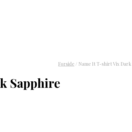
Forside
/
Name It T-shirt Vix Dark
rk Sapphire