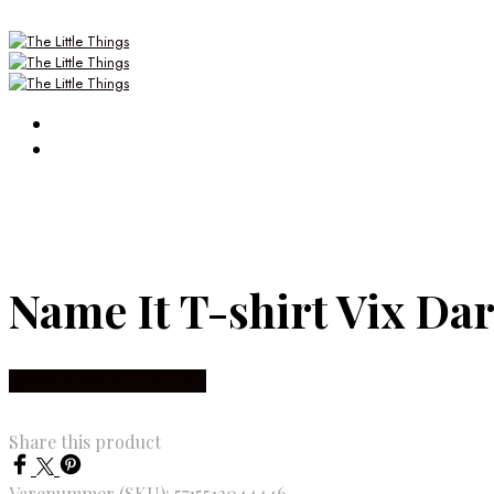
Name It T-shirt Vix Da
Købes Hos Smartkidz.dk
Share this product
Varenummer (SKU):
5715512044446