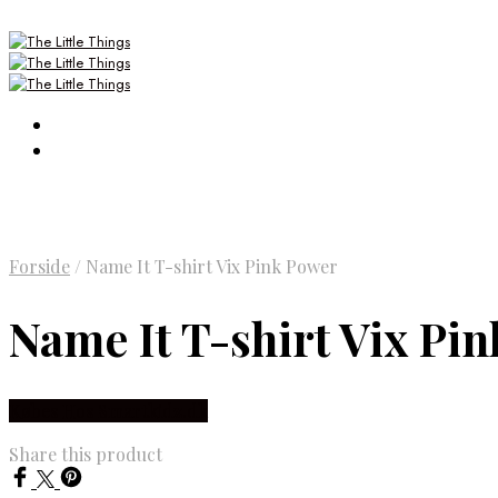
Forside
/
Name It T-shirt Vix Pink Power
Name It T-shirt Vix Pi
Købes Hos Smartkidz.dk
Share this product