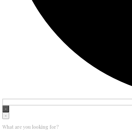
×
×
What are you looking for?