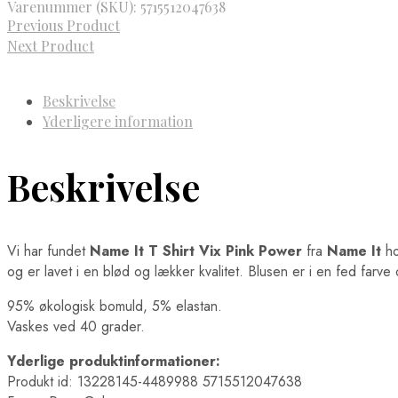
Varenummer (SKU):
5715512047638
Previous Product
Next Product
Beskrivelse
Yderligere information
Beskrivelse
Vi har fundet
Name It T Shirt Vix Pink Power
fra
Name It
ho
og er lavet i en blød og lækker kvalitet. Blusen er i en fed farv
95% økologisk bomuld, 5% elastan.
Vaskes ved 40 grader.
Yderlige produktinformationer:
Produkt id: 13228145-4489988 5715512047638