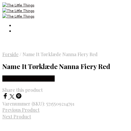
Forside
/
Name It Tørklæde Nanna Fiery Red
Name It Tørklæde Nanna Fiery Red
Købes Hos Smartkidz.dk
Share this product
Varenummer (SKU):
5715509214791
Previous Product
Next Product