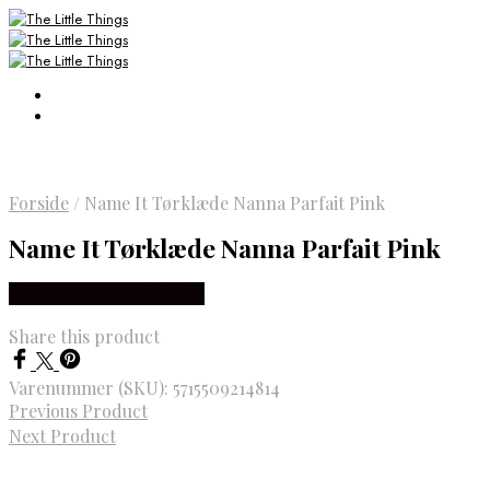
Forside
/
Name It Tørklæde Nanna Parfait Pink
Name It Tørklæde Nanna Parfait Pink
Købes Hos Smartkidz.dk
Share this product
Varenummer (SKU):
5715509214814
Previous Product
Next Product