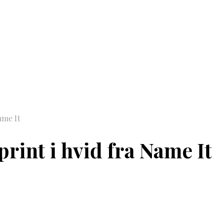
ame It
rint i hvid fra Name It