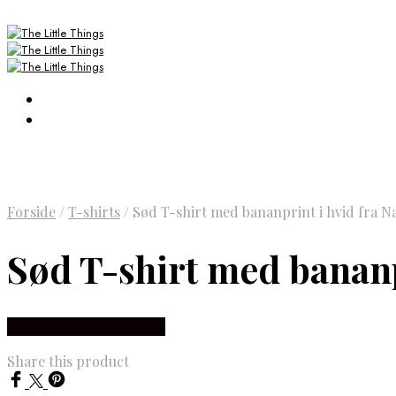
Forside
/
T-shirts
/
Sød T-shirt med bananprint i hvid fra N
Sød T-shirt med bananp
Købes Hos Smartkidz.dk
Share this product