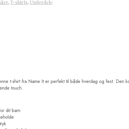
kker
,
T-shirts
,
Underdele
Denne t-shirt fra Name It er perfekt til både hverdag og fest. Den 
egende touch.
or dit barn
geholde
tryk