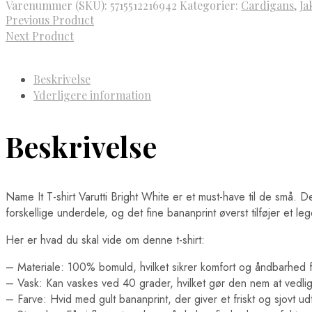
Varenummer (SKU):
5715512216942
Kategorier:
Cardigans
,
Ja
Previous Product
Next Product
Beskrivelse
Yderligere information
Beskrivelse
Name It T-shirt Varutti Bright White er et must-have til de små. 
forskellige underdele, og det fine bananprint øverst tilføjer et l
Her er hvad du skal vide om denne t-shirt:
– Materiale: 100% bomuld, hvilket sikrer komfort og åndbarhed f
– Vask: Kan vaskes ved 40 grader, hvilket gør den nem at vedli
– Farve: Hvid med gult bananprint, der giver et friskt og sjovt ud