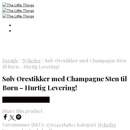
Forside
/
Nyheder
/
Sølv Ørestikker med Champagne Sten
til Børn – Hurtig Levering!
Sølv Ørestikker med Champagne Sten til
Børn – Hurtig Levering!
Købes Hos Luxbaby.dk
Share this product
Varenummer (SKU):
1736349384802
Kategori:
Nyheder