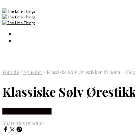
Forside
/
Nyheder
/
Klassiske Sølv Ørestikker til Børn – El
Klassiske Sølv Ørestik
Købes Hos Luxbaby.dk
Share this product