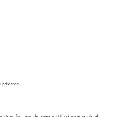
le prinsesse
 dem til en fremragende gaveidé. Udforsk vores udvalg af