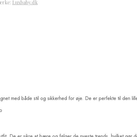
ærke:
Luxbaby.dk
ignet med både stil og sikkerhed for øje. De er perfekte til den lil
o
outfit. De er sikre at bære og følger de nyeste trends, hvilket gør