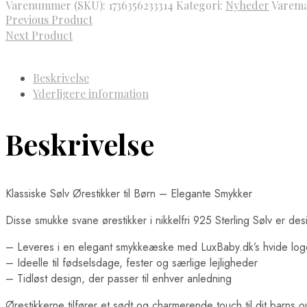
Varenummer (SKU):
1736356233314
Kategori:
Nyheder
Varem
Previous Product
Next Product
Beskrivelse
Yderligere information
Beskrivelse
Klassiske Sølv Ørestikker til Børn – Elegante Smykker
Disse smukke svane ørestikker i nikkelfri 925 Sterling Sølv er des
– Leveres i en elegant smykkeæske med LuxBaby.dk’s hvide log
– Ideelle til fødselsdage, fester og særlige lejligheder
– Tidløst design, der passer til enhver anledning
Ørestikkerne tilfører et sødt og charmerende touch til dit barns 